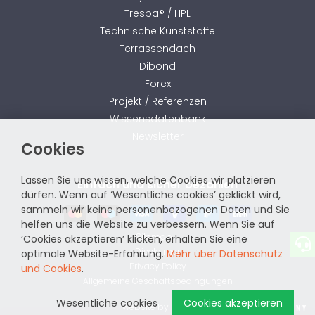
Trespa® / HPL
Technische Kunststoffe
Terrassendach
Dibond
Forex
Projekt / Referenzen
Wissensdatenbank
Newsletter
Cookies
Lassen Sie uns wissen, welche Cookies wir platzieren
Einfach und sicher bezahlen
dürfen. Wenn auf ‘Wesentliche cookies’ geklickt wird,
sammeln wir keine personenbezogenen Daten und Sie
helfen uns die Website zu verbessern. Wenn Sie auf
Sitemap
‘Cookies akzeptieren’ klicken, erhalten Sie eine
Disclaimer
optimale Website-Erfahrung.
Mehr über Datenschutz
Privacy Policy
und Cookies
.
Allgemeine Geschäftsbedingungen
Wesentliche cookies
Cookies akzeptieren
website by