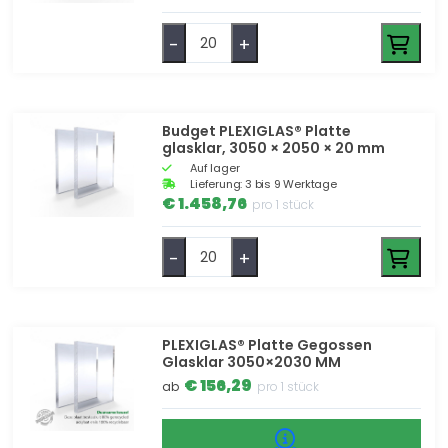
-
+
Budget PLEXIGLAS® Platte
glasklar, 3050 × 2050 × 20 mm
Auf lager
Lieferung: 3 bis 9 Werktage
€ 1.458,76
pro 1 stück
-
+
PLEXIGLAS® Platte Gegossen
Glasklar 3050×2030 MM
€ 156,29
ab
pro 1 stück