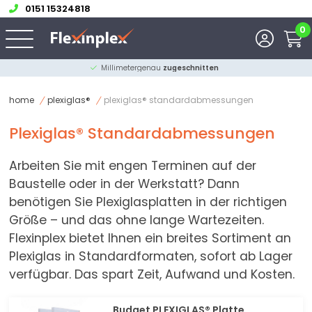
0151 15324818
0
Beratung durch unsere
Experten
home
plexiglas®
plexiglas® standardabmessungen
Plexiglas® Standardabmessungen
Sortieren nach
Arbeiten Sie mit engen Terminen auf der
Kategorie
Baustelle oder in der Werkstatt? Dann
benötigen Sie Plexiglasplatten in der richtigen
Dicke in mm.
Größe – und das ohne lange Wartezeiten.
Flexinplex bietet Ihnen ein breites Sortiment an
Breite in mm.
Plexiglas in Standardformaten, sofort ab Lager
verfügbar. Das spart Zeit, Aufwand und Kosten.
Länge in mm.
Budget PLEXIGLAS® Platte