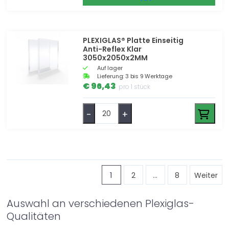
PLEXIGLAS® Platte Einseitig
Anti-Reflex Klar
3050x2050x2MM
Auf lager
Lieferung: 3 bis 9 Werktage
€ 96,43
pro 1 stück
-
+
1
2
...
8
Weiter
Auswahl an verschiedenen Plexiglas-
Qualitäten