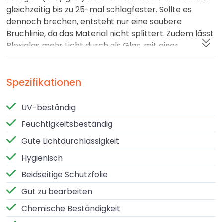
gleichzeitig bis zu 25-mal schlagfester. Sollte es
dennoch brechen, entsteht nur eine saubere
Bruchlinie, da das Material nicht splittert. Zudem lässt
Plexiglas mehr Licht durch als Glas, mit einer
Lichtdurchlässigkeit von bis zu 90 %, auch bei
größeren Materialstärken.
Spezifikationen
Witterungsbeständig
Dank seiner hohen Festigkeit und UV- sowie
UV-beständig
Witterungsbeständigkeit ist Plexiglas ideal für
Feuchtigkeitsbeständig
Außenanwendungen wie Windschutzsysteme,
Lichtkuppeln, Überdachungen und Verglasungen. Es
Gute Lichtdurchlässigkeit
bleibt langfristig klar, formstabil und farbecht, selbst
Hygienisch
bei starker Sonneneinstrahlung.
Beidseitige Schutzfolie
Einfache Bearbeitung (GS vs. XT)
Gut zu bearbeiten
Plexiglas lässt sich sehr gut sägen, bohren, fräsen,
Chemische Beständigkeit
verkleben und polieren. Dabei gilt es, den