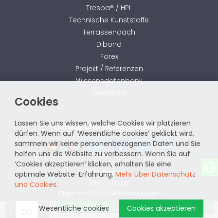
Trespa® / HPL
Technische Kunststoffe
Terrassendach
Dibond
Forex
Projekt / Referenzen
Wissensdatenbank
Newsletter
Cookies
Lassen Sie uns wissen, welche Cookies wir platzieren
Einfach und sicher bezahlen
dürfen. Wenn auf ‘Wesentliche cookies’ geklickt wird,
sammeln wir keine personenbezogenen Daten und Sie
helfen uns die Website zu verbessern. Wenn Sie auf
Sitemap
‘Cookies akzeptieren’ klicken, erhalten Sie eine
Disclaimer
optimale Website-Erfahrung.
Mehr über Datenschutz
Privacy Policy
und Cookies
.
Allgemeine Geschäftsbedingungen
Bestellen
Wesentliche cookies
Cookies akzeptieren
website by
-
+