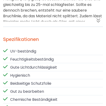
gleichzeitig bis zu 25-mal schlagfester. Sollte es
dennoch brechen, entsteht nur eine saubere
Bruchlinie, da das Material nicht splittert. Zudem lässt
Plexiglas mehr Licht durch als Glas, mit einer
Lichtdurchlässigkeit von bis zu 90 %, auch bei
größeren Materialstärken.
Spezifikationen
Witterungsbeständig
Dank seiner hohen Festigkeit und UV- sowie
UV-beständig
Witterungsbeständigkeit ist Plexiglas ideal für
Feuchtigkeitsbeständig
Außenanwendungen wie Windschutzsysteme,
Lichtkuppeln, Überdachungen und Verglasungen. Es
Gute Lichtdurchlässigkeit
bleibt langfristig klar, formstabil und farbecht, selbst
Hygienisch
bei starker Sonneneinstrahlung.
Beidseitige Schutzfolie
Einfache Bearbeitung (GS vs. XT)
Gut zu bearbeiten
Plexiglas lässt sich sehr gut sägen, bohren, fräsen,
Chemische Beständigkeit
verkleben und polieren. Dabei gilt es, den