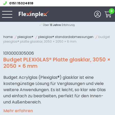
0151 15324818
0
Über
13 Jahre
Erfahrung
home
plexiglas®
plexiglas® standardabmessungen
budget
plexiglas® platte glasklar, 3050 × 2050 × 6 mm
1010000305006
Budget PLEXIGLAS® Platte glasklar, 3050 ×
2050 × 6 mm
Budget Acrylglas (Plexiglas®) glasklar ist eine
kostengünstige Lösung für Verglasungen und viele
weitere Anwendungen. Es ist leicht, so klar wie Glas
und einfach zu bearbeiten, perfekt für den Innen-
und Außenbereich.
Mehr erfahren