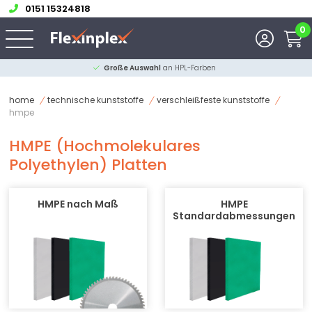
0151 15324818
0
Große Auswahl
an HPL-Farben
home
technische kunststoffe
verschleißfeste kunststoffe
hmpe
HMPE (Hochmolekulares
Polyethylen) Platten
HMPE nach Maß
HMPE
Standardabmessungen