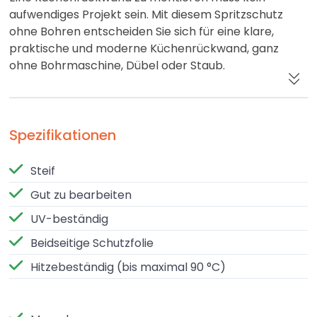
aufwendiges Projekt sein. Mit diesem Spritzschutz
ohne Bohren entscheiden Sie sich für eine klare,
praktische und moderne Küchenrückwand, ganz
ohne Bohrmaschine, Dübel oder Staub.
Die Platte besteht aus ALU PE, auch bekannt als
Dibond, Alupanel oder Aluminium Sandwichplatte.
Dieses Material setzt sich aus zwei dünnen Aluminium
Spezifikationen
Deckschichten mit einem Kern aus Polyethylen
zusammen. Diese Kombination sorgt für eine hohe
Steif
Steifigkeit, keine Verformung und eine langlebige
Gut zu bearbeiten
Oberfläche, die sich hervorragend als
Küchenrückwand eignet.
UV-beständig
Beidseitige Schutzfolie
Warum ALU PE ideal als Küchenrückwand ist
Hitzebeständig (bis maximal 90 °C)
Eine Küchenrückwand wird täglich stark
beansprucht. Spritzer, Fett, Feuchtigkeit und
Reinigungsmittel gehören zum Alltag. ALU PE hält