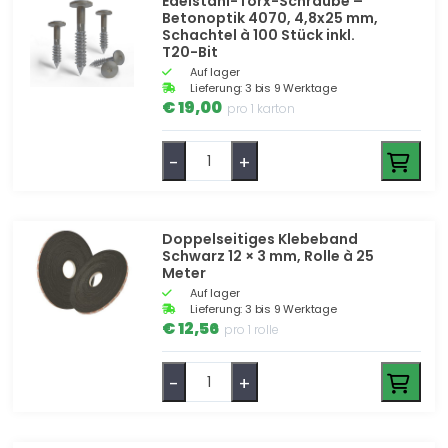
Edelstahl-Torx-Schraube –
Betonoptik 4070, 4,8x25 mm,
Schachtel à 100 Stück inkl.
T20-Bit
Auf lager
Lieferung: 3 bis 9 Werktage
€ 19,00
pro 1 karton
-
+
Doppelseitiges Klebeband
Schwarz 12 × 3 mm, Rolle à 25
Meter
Auf lager
Lieferung: 3 bis 9 Werktage
€ 12,56
pro 1 rolle
-
+