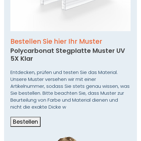
- Industrielle Verglasungen und Dachsysteme
Bearbeitung
Polycarbonat Stegplatten lassen sich problemlos
bearbeiten:
Bestellen Sie hier Ihr Muster
Sie können gesägt, gebohrt oder zugeschnitten
Polycarbonat Stegplatte Muster UV
werden, ohne Risiko von Bruch oder Splitterbildung.
5X Klar
Dank der hohen Zähigkeit bleibt das Material auch
Entdecken, prüfen und testen Sie das Material.
bei der Montage mit Schrauben oder Profilen stabil
Unsere Muster versehen wir mit einer
und unversehrt.
Artikelnummer, sodass Sie stets genau wissen, was
Sie bestellen. Bitte beachten Sie, dass Muster zur
Mit Polycarbonat Stegplatten entscheiden Sie sich
Beurteilung von Farbe und Material dienen und
nicht die exakte Dicke w
für eine hochwertige, langlebige und
witterungsbeständige Lösung, die Transparenz,
Bestellen
Schutz und Wärmedämmung perfekt vereint, ideal
für Überdachungen, Verglasungen und Lichtsysteme
im privaten und industriellen Bereich.