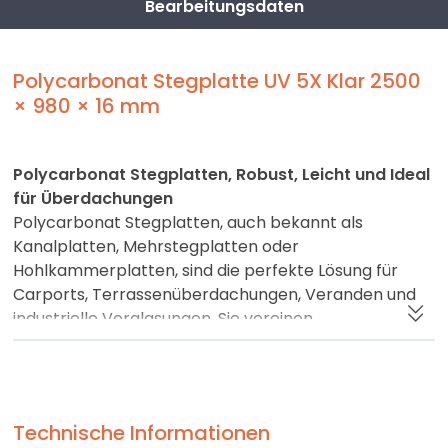
Bearbeitungsdaten
Polycarbonat Stegplatte UV 5X Klar 2500
× 980 × 16 mm
Polycarbonat Stegplatten, Robust, Leicht und Ideal
für Überdachungen
Polycarbonat Stegplatten, auch bekannt als
Kanalplatten, Mehrstegplatten oder
Hohlkammerplatten, sind die perfekte Lösung für
Carports, Terrassenüberdachungen, Veranden und
industrielle Verglasungen. Sie vereinen
außergewöhnliche Schlagfestigkeit, geringes
Gewicht und einfache Verarbeitung, daher sind sie
sowohl bei Profis als auch bei Heimwerkern sehr
beliebt.
Technische Informationen