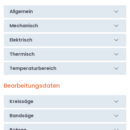
Unsere 5-fach Stegplatten überzeugen durch
besondere Stabilität, optimale Wärmedämmung,
Allgemein
hohe Lichtdurchlässigkeit und Langlebigkeit, ideal für
ästhetische und funktionale Außenanwendungen.
Mechanisch
Vorteile
Elektrisch
✔ Bis zu 250 × bruchfester als Glas
✔ Leichtgewichtig und einfach zu montieren
Thermisch
✔ UV- und witterungsbeständig
✔ Hitzebeständig und schlagzäh
Temperaturbereich
✔ Einfach zu sägen, bohren und montieren
✔ Auch als Komplettset erhältlich
Bearbeitungsdaten
Produkteigenschaften
Kreissäge
Die Polycarbonat Stegplatten werden aus
hochwertigem Polycarbonat gefertigt, einem
Kunststoff, der für seine extreme Schlagzähigkeit und
Bandsäge
lange Lebensdauer bekannt ist. Das Material
widersteht starker Sonneneinstrahlung, Regen und
Bohren