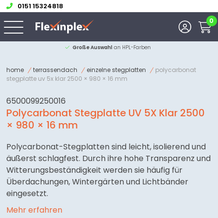
0151 15324818
0
genau
zugeschnitten
Große Auswahl
home
terrassendach
einzelne stegplatten
polycarbonat
stegplatte uv 5x klar 2500 × 980 × 16 mm
6500099250016
Polycarbonat Stegplatte UV 5X Klar 2500
× 980 × 16 mm
Polycarbonat-Stegplatten sind leicht, isolierend und
äußerst schlagfest. Durch ihre hohe Transparenz und
Witterungsbeständigkeit werden sie häufig für
Überdachungen, Wintergärten und Lichtbänder
eingesetzt.
Mehr erfahren