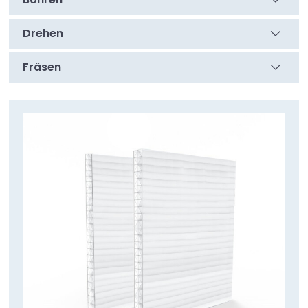
Temperaturschwankungen, ohne zu vergilben oder
zu reißen.
Drehen
Die Platten bestehen aus mehreren
Fräsen
Kunststoffschichten, die durch feine Stege (Kanäle)
miteinander verbunden sind.
Diese besondere Struktur sorgt für:
- Hohe Stabilität und Steifigkeit
- Sehr gute Wärmedämmung
- Geringes Gewicht, minimale Belastung für die
Konstruktion
Typische Anwendungsbereiche
- Terrassen- und Verandaüberdachungen
- Carports und Lichtbänder
- Wintergärten und Gartenhäuser
- Fahrradunterstände und Eingangsüberdachungen