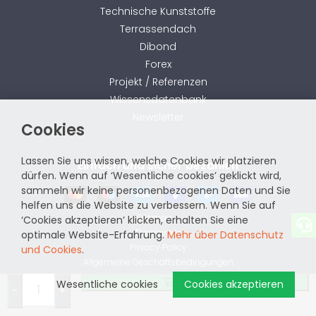
Technische Kunststoffe
Terrassendach
Dibond
Forex
Projekt / Referenzen
Wissensdatenbank
Newsletter
Cookies
Lassen Sie uns wissen, welche Cookies wir platzieren
Einfach und sicher bezahlen
dürfen. Wenn auf ‘Wesentliche cookies’ geklickt wird,
sammeln wir keine personenbezogenen Daten und Sie
helfen uns die Website zu verbessern. Wenn Sie auf
Sitemap
‘Cookies akzeptieren’ klicken, erhalten Sie eine
Disclaimer
optimale Website-Erfahrung.
Mehr über Datenschutz
Privacy Policy
und Cookies
.
Allgemeine Geschäftsbedingungen
Bestellen
Wesentliche cookies
Cookies akzeptieren
website by
-
+