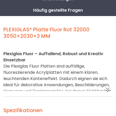
Häufig gestellte Fragen
PLEXIGLAS® Platte Fluor Rot 32000
3050×2030×3 MM
Plexiglas Fluor – Auffallend, Robust und Kreativ
Einsetzbar
Die Plexiglas Fluor Platten sind auffällige,
fluoreszierende Acrylplatten mit einem klaren,
leuchtenden Kanten­effekt. Dadurch eignen sie sich
ideal für dekorative Anwendungen, Beschilderungen,
Gravuren und Designprojekte, bei denen Sichtbarkeit
und Ausstrahlung eine wichtige Rolle spielen.
Wie andere Plexiglas Varianten ist auch Fluor robust,
Spezifikationen
langlebig und hervorragend zu verarbeiten. Das