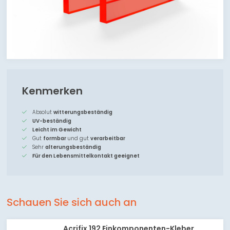
Kenmerken
Absolut
witterungsbeständig
UV-beständig
Leicht im Gewicht
Gut
formbar
und gut
verarbeitbar
Sehr
alterungsbeständig
Für den Lebensmittelkontakt geeignet
Schauen Sie sich auch an
Acrifix 192 Einkomponenten-Kleber,