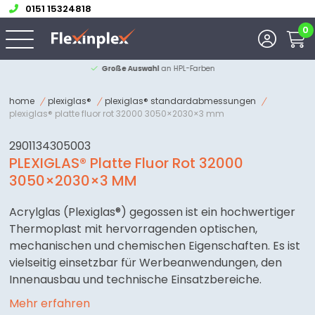
0151 15324818
0
Große Auswahl
an HPL-Farben
home
plexiglas®
plexiglas® standardabmessungen
plexiglas® platte fluor rot 32000 3050×2030×3 mm
2901134305003
PLEXIGLAS® Platte Fluor Rot 32000
3050×2030×3 MM
Acrylglas (Plexiglas®) gegossen ist ein hochwertiger
Thermoplast mit hervorragenden optischen,
mechanischen und chemischen Eigenschaften. Es ist
vielseitig einsetzbar für Werbeanwendungen, den
Innenausbau und technische Einsatzbereiche.
Mehr erfahren