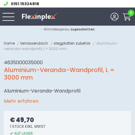
0151 15324818
0
Millimetergenau
zugeschnitten
home
terrassendach
stegplatten zubehör
aluminium-
veranda-wandprofil, l = 3000 mm
4635000035000
Aluminium-Veranda-Wandprofil, L =
3000 mm
Aluminium-Veranda-Wandprofil
Mehr erfahren
€ 49,70
1 STÜCK EXKL. MWST
AUF LAGER