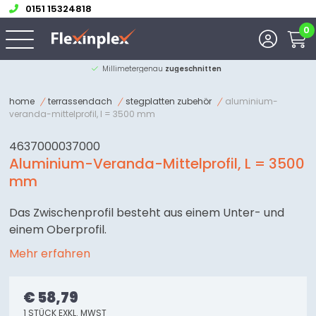
0151 15324818
0
Millimetergenau
zugeschnitten
home
terrassendach
stegplatten zubehör
aluminium-
veranda-mittelprofil, l = 3500 mm
4637000037000
Aluminium-Veranda-Mittelprofil, L = 3500
mm
Das Zwischenprofil besteht aus einem Unter- und
einem Oberprofil.
Mehr erfahren
€ 58,79
1 STÜCK EXKL. MWST