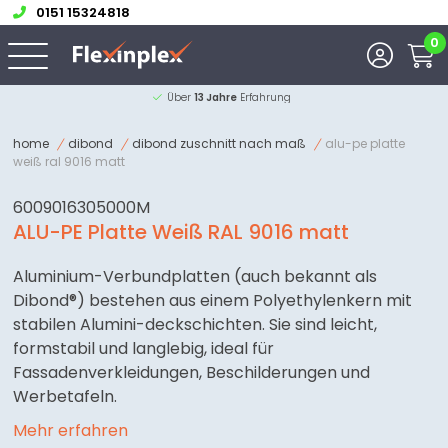
0151 15324818
0
Über
13 Jahre
Erfahrung
home
dibond
dibond zuschnitt nach maß
alu-pe platte
weiß ral 9016 matt
6009016305000M
ALU-PE Platte Weiß RAL 9016 matt
Aluminium-Verbundplatten (auch bekannt als
Dibond®) bestehen aus einem Polyethylenkern mit
stabilen Alumini-deckschichten. Sie sind leicht,
formstabil und langlebig, ideal für
Fassadenverkleidungen, Beschilderungen und
Werbetafeln.
Mehr erfahren